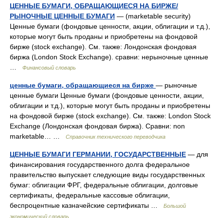
ЦЕННЫЕ БУМАГИ, ОБРАЩАЮЩИЕСЯ НА БИРЖЕ/
РЫНОЧНЫЕ ЦЕННЫЕ БУМАГИ
— (marketable security)
Ценные бумаги (фондовые ценности, акции, облигации и т.д.),
которые могут быть проданы и приобретены на фондовой
бирже (stock exchange). См. также: Лондонская фондовая
биржа (London Stock Exchange). сравни: нерыночные ценные
…
Финансовый словарь
ценные бумаги, обращающиеся на бирже
— рыночные
ценные бумаги Ценные бумаги (фондовые ценности, акции,
облигации и т.д.), которые могут быть проданы и приобретены
на фондовой бирже (stock exchange). См. также: London Stock
Exchange (Лондонская фондовая биржа). Сравни: non
marketable… …
Справочник технического переводчика
ЦЕННЫЕ БУМАГИ ГЕРМАНИИ, ГОСУДАРСТВЕННЫЕ
— для
финансирования государственного долга федеральное
правительство выпускает следующие виды государственных
бумаг: облигации ФРГ, федеральные облигации, долговые
сертификаты, федеральные кассовые облигации,
беспроцентные казначейские сертификаты …
Большой
экономический словарь