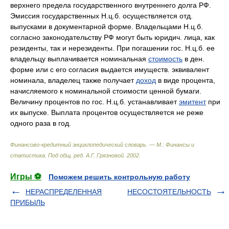
верхнего предела государственного внутреннего долга РФ.
Эмиссия государственных Н.ц.б. осуществляется отд.
выпусками в документарной форме. Владельцами Н.ц.б.
согласно законодательству РФ могут быть юридич. лица, как
резиденты, так и нерезиденты. При погашении гос. Н.ц.б. ее
владельцу выплачивается номинальная
стоимость
в ден.
форме или с его согласия выдается имуществ. эквивалент
номинала, владелец также получает
доход
в виде процента,
начисляемого к номинальной стоимости ценной бумаги.
Величину процентов по гос. Н.ц.б. устанавливает
эмитент
при
их выпуске. Выплата процентов осуществляется не реже
одного раза в год.
Финансово-кредитный энциклопедический словарь. — М.: Финансы и
статистика
.
Под общ. ред. А.Г. Грязновой
.
2002
.
Игры ⚽
Поможем решить контрольную работу
НЕРАСПРЕДЕЛЕННАЯ
НЕСОСТОЯТЕЛЬНОСТЬ
ПРИБЫЛЬ